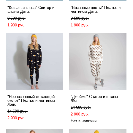
"Кошачьи глаза" Свитер и
"Вязанные цветы" Платье и
штаны Дети.
леггинсы Дети.
9 590 pуб.
9 590 pуб.
1 900 pуб.
1 900 pуб.
"Неопознанный летающий
"Джеймс" Свитер и штаны
омлет" Платье и леггинсы
Жен.
Жен.
14 690 pуб.
14 690 pуб.
2 900 pуб.
2 900 pуб.
Нет в наличии