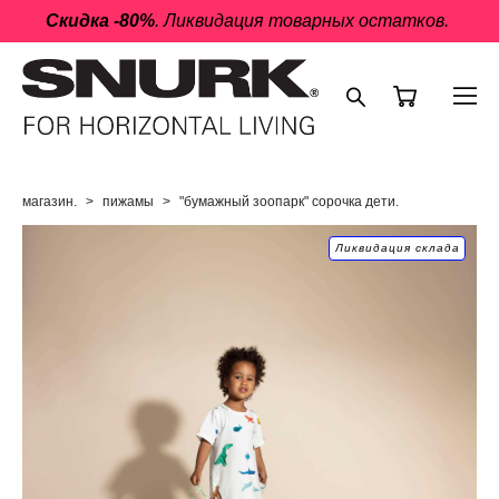
Скидка -80%
. Ликвидация товарных остатков.
магазин.
>
пижамы
>
"бумажный зоопарк" сорочка дети.
Ликвидация склада