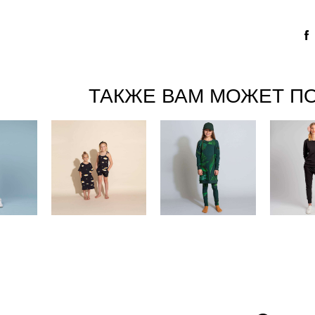
ТАКЖЕ ВАМ МОЖЕТ П
ные
"Неопознанный
"Тропический
"Пр
латье
летающий
лес" Платье и
черная
нсы
омлет"
леггинсы Дети.
и шта
.
Сорочка Дети.
9 590 pуб.
14 6
уб.
3 590 pуб.
1 900 pуб.
2 90
уб.
700 pуб.