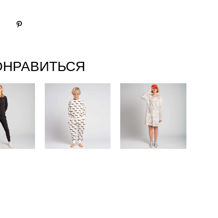
ОНРАВИТЬСЯ
осто
"Джеймс"
"Плитка
" Свитер
Свитер и
жемчужно-
ны Жен.
штаны Дети.
белая " Платье
- лонгслив
Жен.
90 pуб.
9 590 pуб.
6 990 pуб.
0 pуб.
1 900 pуб.
1 390 pуб.