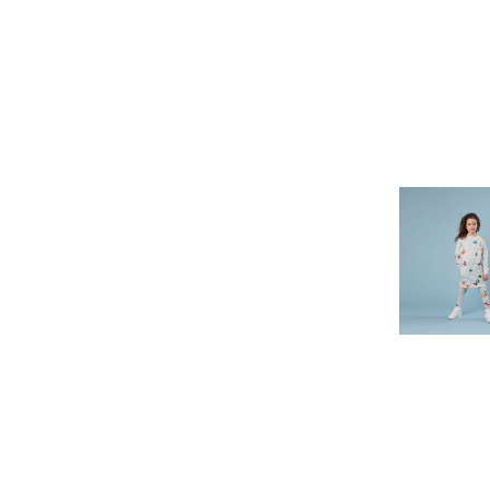
"Вязан
цветы" П
и легги
Дети
9 590 p
1 900 p