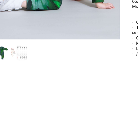
бо
Мы
· 
· 
ме
· 
· 
· 
· 