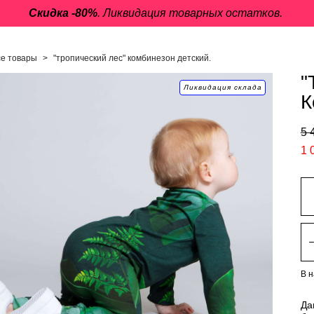
Скидка -80%
. Ликвидация товарных остатков.
се товары
>
"тропический лес" комбинезон детский.
"
Ликвидация склада
К
5 
1 
В 
Да