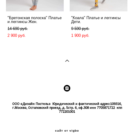
"Бретонская полоска" Платье
"Коала" Платье и леггинсы
и леггинсы Жен.
Дети.
14 690 pуб.
9 590 pуб.
2 900 pуб.
1 900 pуб.
ООО «Дизайн Постель» Юридический и фактический адрес:109316,
г.Москва, Остаповский проезд, д. 5стр. 6, оф.308
инн 7705871722 кпп
772201001
сайт от vigbo