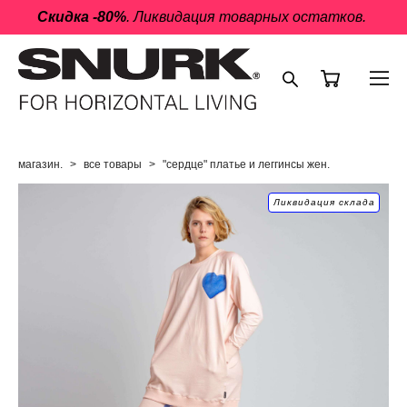
Скидка -80%
. Ликвидация товарных остатков.
магазин.
>
все товары
>
"сердце" платье и леггинсы жен.
Ликвидация склада