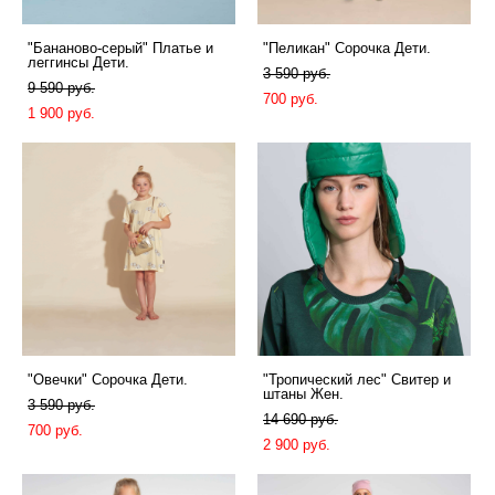
"Бананово-серый" Платье и
"Пеликан" Сорочка Дети.
леггинсы Дети.
3 590 pуб.
9 590 pуб.
700 pуб.
1 900 pуб.
"Овечки" Сорочка Дети.
"Тропический лес" Свитер и
штаны Жен.
3 590 pуб.
14 690 pуб.
700 pуб.
2 900 pуб.