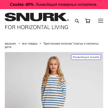
Скидка -80%
. Ликвидация товарных остатков.
магазин.
>
все товары
>
"бретонская полоска" платье и леггинсы
дети.
Ликвидация склада