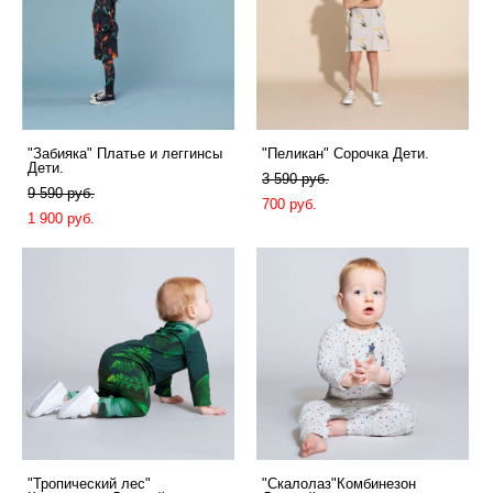
"Забияка" Платье и леггинсы
"Пеликан" Сорочка Дети.
Дети.
3 590 pуб.
9 590 pуб.
700 pуб.
1 900 pуб.
"Тропический лес"
"Скалолаз"Комбинезон